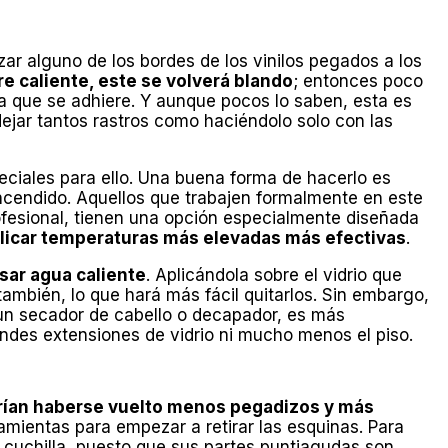
ar alguno de los bordes de los vinilos pegados a los
ire caliente, este se volverá blando
; entonces poco
a que se adhiere. Y aunque pocos lo saben, esta es
 dejar tantos rastros como haciéndolo solo con las
iales para ello. Una buena forma de hacerlo es
ncendido. Aquellos que trabajen formalmente en este
fesional, tienen una opción especialmente diseñada
licar temperaturas más elevadas más efectivas
.
sar agua caliente
. Aplicándola sobre el vidrio que
ambién, lo que hará más fácil quitarlos. Sin embargo,
e un secador de cabello o decapador, es más
andes extensiones de vidrio ni mucho menos el piso.
erían haberse vuelto menos pegadizos y más
mientas para empezar a retirar las esquinas. Para
a cuchilla, puesto que sus partes puntiagudas son