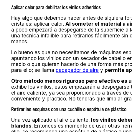
Aplicar calor para debilitar los vinilos adheridos
Hay algo que debemos hacer antes de siquiera forz
cristales: aplicar calor.
Al someter el material a a
a poco empezará a despegarse de la superficie a l
una técnica infalible para retirarlos fácilmente sin
manos.
Lo bueno es que no necesitamos de máquinas espec
apuntando los vinilos con un secador de cabello e
medio o que quieran hacerlo de una forma más pro
para ello; se llama
decapador de aire
y
permite ap
Otro método menos riguroso pero efectivo es u
exhibe los vinilos, estos empezarán a despegarse t
el aire caliente, ya sea proporcionado a través d
conveniente y práctico. No tendrás que limpiar gr
Retirar las esquinas con una cuchilla o espátula de plástico
Una vez aplicado el aire caliente,
los vinilos deb
blandos
. Entonces es momento de usar otras herra
ello, se recomienda una espátula de plástico o un