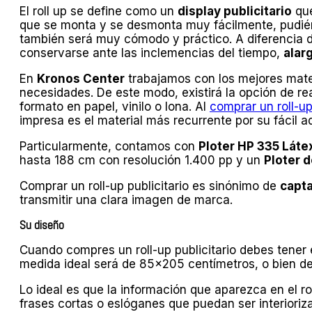
El roll up se define como un
display publicitario
que
que se monta y se desmonta muy fácilmente, pudiénd
también será muy cómodo y práctico. A diferencia de 
conservarse ante las inclemencias del tiempo,
alar
En
Kronos Center
trabajamos con los mejores materi
necesidades. De este modo, existirá la opción de rea
formato en papel, vinilo o lona. Al
comprar un roll-u
impresa es el material más recurrente por su fácil a
Particularmente, contamos con
Ploter HP 335 Láte
hasta 188 cm con resolución 1.400 pp y un
Ploter 
Comprar un roll-up publicitario es sinónimo de
capta
transmitir una clara imagen de marca.
Su diseño
Cuando compres un roll-up publicitario debes tene
medida ideal será de 85×205 centímetros, o bien d
Lo ideal es que la información que aparezca en el r
frases cortas o eslóganes que puedan ser interioriz