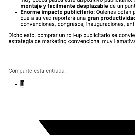
muy pocos pasos este dispositivo publicitario.
montaje y fácilmente desplazable
de un punt
Enorme impacto publicitario:
Quienes optan p
que a su vez reportará una
gran productividad
convenciones, congresos, inauguraciones, entr
Dicho esto, comprar un roll-up publicitario se convi
estrategia de marketing convencional muy llamativ
Comparte esta entrada: