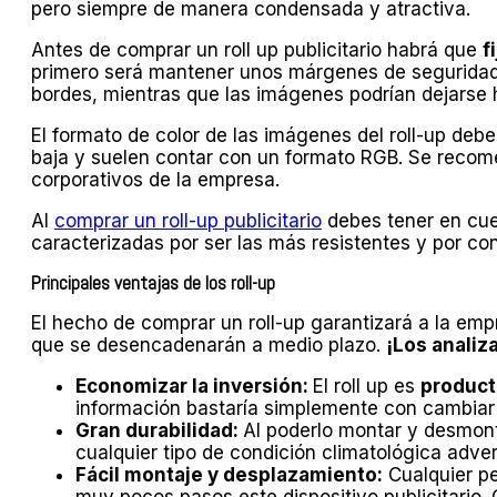
pero siempre de manera condensada y atractiva.
Antes de comprar un roll up publicitario habrá que
f
primero será mantener unos márgenes de seguridad 
bordes, mientras que las imágenes podrían dejarse h
El formato de color de las imágenes del roll-up deb
baja y suelen contar con un formato RGB. Se recomen
corporativos de la empresa.
Al
comprar un roll-up publicitario
debes tener en cu
caracterizadas por ser las más resistentes y por co
Principales ventajas de los roll-up
El hecho de comprar un roll-up garantizará a la emp
que se desencadenarán a medio plazo.
¡Los analiz
Economizar la inversión:
El roll up es
producto
información bastaría simplemente con cambiar 
Gran durabilidad:
Al poderlo montar y desmont
cualquier tipo de condición climatológica adver
Fácil montaje y desplazamiento:
Cualquier pe